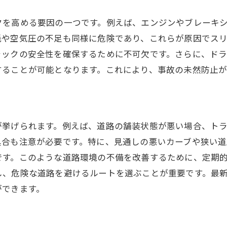
定期点検の重要性
クを高める要因の一つです。例えば、エンジンやブレーキ
ブレーキシステムの故障
耗や空気圧の不足も同様に危険であり、これらが原因でス
タイヤの摩耗と空気圧
ラックの安全性を確保するために不可欠です。さらに、ド
エンジンの不具合
することが可能となります。これにより、事故の未然防止が
車両の電気系統の不調
メンテナンス教育の必要性
道路状況がトラック事故に与える影響
が挙げられます。例えば、道路の舗装状態が悪い場合、ト
路面の凹凸と滑りやすさ
具合も注意が必要です。特に、見通しの悪いカーブや狭い
交通渋滞とトラック事故
です。このような道路環境の不備を改善するために、定期
道路工事と迂回路の影響
し、危険な道路を避けるルートを選ぶことが重要です。最
ができます。
夜間の視認性の低さ
狭い道路とすれ違いの難しさ
高速道路と一般道路の違い