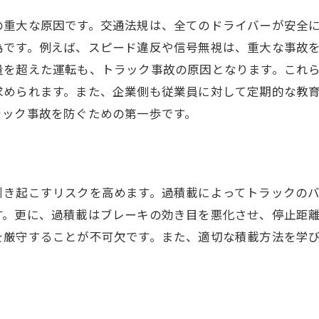
悪天候時のトラック事故を防ぐためのポイント
の重大な原因です。交通法規は、全てのドライバーが安全
雨天時の視界確保
為です。例えば、スピード違反や信号無視は、重大な事故
量を超えた運転も、トラック事故の原因となります。これ
雪道での運転技術
求められます。また、企業側も従業員に対して定期的な教
強風時の車両操作法
ラック事故を防ぐための第一歩です。
霧の中での安全運転
氷点下での車両管理
悪天候時の休憩計画
引き起こすリスクを高めます。過積載によってトラックの
トラック事故を防ぐための具体的な予防策
す。更に、過積載はブレーキの効き目を悪化させ、停止距
安全運転の基本ルール
を厳守することが不可欠です。また、適切な積載方法を学
プロのドライバーの心得
。
先進運転支援システムの活用
定期的な安全教育