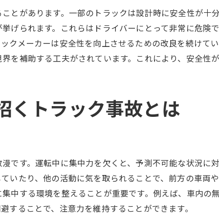
防犯カメラとドライブレコーダーの設置
ることがあります。一部のトラックは設計時に安全性が十
運行前の車両チェック
が挙げられます。これらはドライバーにとって非常に危険
安全運転で命を守るための重要なポイント
ラックメーカーは安全性を向上させるための改良を続けて
心身の健康管理
視界を補助する工夫がされています。これにより、安全性
リスク予測と回避
防衛運転の技術
招くトラック事故とは
速度調整と車間距離の確保
緊急時の対処法
継続的な運転スキルの向上
トラック事故から身を守るための対策
散漫です。運転中に集中力を欠くと、予測不可能な状況に
安全装備の充実
していたり、他の活動に気を取られることで、前方の車両
緊急連絡先の確認
に集中する環境を整えることが重要です。例えば、車内の
運行ルートの計画
回避することで、注意力を維持することができます。