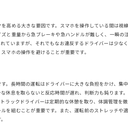
同乗者の安全確認
事故後の対応策
安全運転の周知徹底
クを高める大きな要因です。スマホを操作している間は視
イズと重量から急ブレーキや急ハンドルが難しく、一瞬の
されていますが、それでもなお違反するドライバーは少な
、スマホの操作を避けることが重要です。
です。長時間の運転はドライバーに大きな負担をかけ、集
分な休息を取らないと反応時間が遅れ、判断力も鈍ります
、トラックドライバーは定期的な休憩を取り、体調管理を徹
ールを組むことが重要です。また、運転前のストレッチや
す。