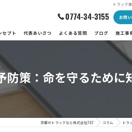
トラック
0774-34-3155
お問い
ンセプト
代表あいさつ
よくある質問
ブログ
施工事
社の特徴
ボデー架装
予防策：命を守るために
修理
板金塗装
特殊車両
丁寧
京都のトラックなら株式会社TGT
コラム
トラ