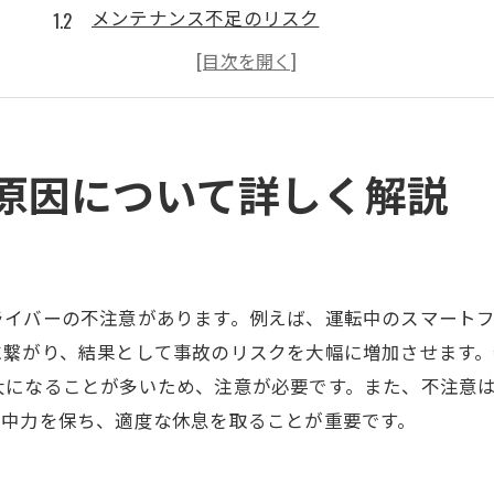
メンテナンス不足のリスク
道路環境の不備
交通法規の無視
車両の過積載
トラックの設計上の問題
原因について詳しく解説
ドライバーの過失が招くトラック事故とは
注意力散漫による事故
運転中のスマホ使用
ライバーの不注意があります。例えば、運転中のスマート
疲労運転の危険性
に繋がり、結果として事故のリスクを大幅に増加させます
速度超過の影響
大になることが多いため、注意が必要です。また、不注意
飲酒運転のリスク
集中力を保ち、適度な休息を取ることが重要です。
無謀な運転行動
トラックのメンテナンス不足が事故を招く理由