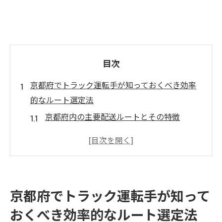
目次
京都府でトラック運転手が知っておくべき効率
的なルート選定法
京都府内の主要配送ルートとその特徴
渋滞を避けるためのリアルタイム情報の活
用法
GPS技術を活用した最短ルートの見つけ方
効率的なルート選定で配送時間を短縮する
京都府でトラック運転手が知って
方法
おくべき効率的なルート選定法
季節や時間帯による渋滞パターンの理解