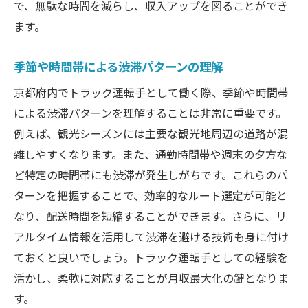
で、無駄な時間を減らし、収入アップを図ることができ
地元住民からのルート情報収集方法
ます。
燃費管理でトラック運転手の経済的負担を軽減
する方法
季節や時間帯による渋滞パターンの理解
燃費向上グッズとその効果
京都府内でトラック運転手として働く際、季節や時間帯
運転スタイルの見直しで燃費改善
による渋滞パターンを理解することは非常に重要です。
燃料価格の変動に対応する方法
例えば、観光シーズンには主要な観光地周辺の道路が混
コスト削減のための走行計画
雑しやすくなります。また、通勤時間帯や週末の夕方な
燃費管理のためのアプリ活用法
ど特定の時間帯にも渋滞が発生しがちです。これらのパ
燃費重視の車両選択とそのポイント
ターンを把握することで、効率的なルート選定が可能と
なり、配送時間を短縮することができます。さらに、リ
トラック運転手が月収を最大化するために今す
アルタイム情報を活用して渋滞を避ける技術も身に付け
ぐ実践すべきこと
ておくと良いでしょう。トラック運転手としての経験を
スキルアップのための研修参加
活かし、柔軟に対応することが月収最大化の鍵となりま
健康管理とパフォーマンスの向上
す。
最新テクノロジーの導入と活用