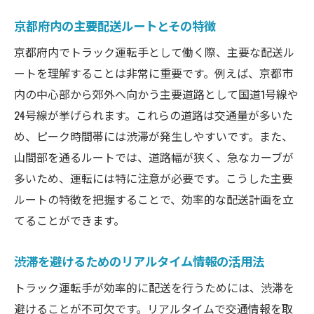
地元ドライバーがおすすめする抜け道
京都府内の主要配送ルートとその特徴
燃費管理でトラック運転手の月収をアップする
京都府内でトラック運転手として働く際、主要な配送ル
秘訣
ートを理解することは非常に重要です。例えば、京都市
エコドライブで燃費を向上させる方法
内の中心部から郊外へ向かう主要道路として国道1号線や
タイヤのメンテナンスと燃費の関係
24号線が挙げられます。これらの道路は交通量が多いた
軽量化で燃費を改善するテクニック
め、ピーク時間帯には渋滞が発生しやすいです。また、
アイドリング時間を減らすための工夫
山間部を通るルートでは、道路幅が狭く、急なカーブが
定期的なエンジンメンテナンスの重要性
多いため、運転には特に注意が必要です。こうした主要
ルートの特徴を把握することで、効率的な配送計画を立
燃費向上に役立つ最新技術の紹介
てることができます。
配送業務の精度向上で京都府のトラック運転手
が収入を増やす方法
渋滞を避けるためのリアルタイム情報の活用法
配送先情報の正確な把握と計画
トラック運転手が効率的に配送を行うためには、渋滞を
積荷の効率的な配置と安全確保
避けることが不可欠です。リアルタイムで交通情報を取