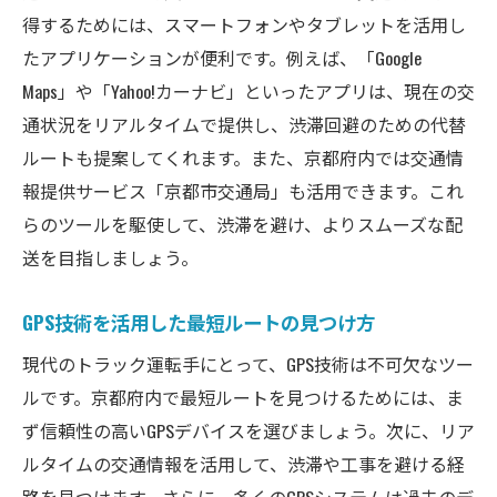
デジタルツールを使った配送管理
得するためには、スマートフォンやタブレットを活用し
時間厳守の重要性とそのメリット
たアプリケーションが便利です。例えば、「Google
顧客とのコミュニケーションの改善
Maps」や「Yahoo!カーナビ」といったアプリは、現在の交
トラブルシューティング能力の向上
通状況をリアルタイムで提供し、渋滞回避のための代替
プロのトラック運転手から学ぶ月収最大化のコ
ルートも提案してくれます。また、京都府内では交通情
ツ
報提供サービス「京都市交通局」も活用できます。これ
らのツールを駆使して、渋滞を避け、よりスムーズな配
成功している運転手のルーチンとは
送を目指しましょう。
プロの運転手が実践する時間管理術
高収入を得るための自己投資方法
GPS技術を活用した最短ルートの見つけ方
経験豊富な運転手が語る仕事のコツ
現代のトラック運転手にとって、GPS技術は不可欠なツー
失敗から学ぶ成功の秘訣
ルです。京都府内で最短ルートを見つけるためには、ま
業界のトレンドを把握する重要性
ず信頼性の高いGPSデバイスを選びましょう。次に、リア
トラック運転手が京都府で収入を増やすための
ルタイムの交通情報を活用して、渋滞や工事を避ける経
戦略