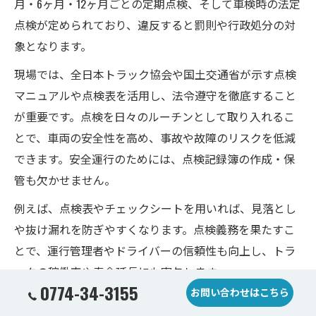
月・6ヶ月・12ヶ月ごとの定期点検、そして車検時の法定
点検が定められており、違反すると罰則や行政処分の対
象となります。
現場では、全日本トラック協会や国土交通省が示す点検
マニュアルや点検表を活用し、法令遵守を徹底すること
が重要です。点検を日々のルーチンとして取り入れるこ
とで、車両の安全性を高め、事故や故障のリスクを低減
できます。安全運行のためには、点検記録簿の作成・保
管も欠かせません。
例えば、点検表やチェックシートを用いれば、見落とし
や抜け漏れを防ぎやすくなります。点検義務を果たすこ
とで、運行管理者やドライバーの信頼性も向上し、トラ
ックの稼働率や寿命延長にも寄与します。
0774-34-3155
お問い合わせはこちら
トラック点検義務を満たすための実践ポイント