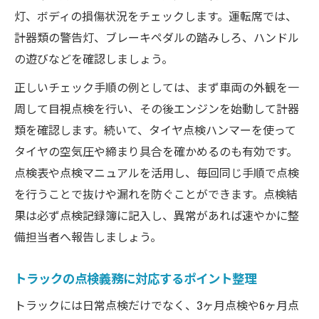
定期点検基準とトラック点検実務の違いを
灯、ボディの損傷状況をチェックします。運転席では、
整理
計器類の警告灯、ブレーキペダルの踏みしろ、ハンドル
トラック法定点検を安全運行に活かす方法
の遊びなどを確認しましょう。
トラック点検表で法令遵守チェックを徹底
正しいチェック手順の例としては、まず車両の外観を一
する
周して目視点検を行い、その後エンジンを始動して計器
日常点検チェックシートで漏れゼロ管理
類を確認します。続いて、タイヤ点検ハンマーを使って
タイヤの空気圧や締まり具合を確かめるのも有効です。
トラック日常点検チェックシートの使い方
点検表や点検マニュアルを活用し、毎回同じ手順で点検
解説
を行うことで抜けや漏れを防ぐことができます。点検結
点検チェックシート活用でミスを防ぐ秘訣
果は必ず点検記録簿に記入し、異常があれば速やかに整
トラック日常点検表テンプレートの選び方
備担当者へ報告しましょう。
と活用
トラック点検で漏れを防ぐ記録管理の工夫
トラックの点検義務に対応するポイント整理
日常点検チェックシートで効率的な運行管
トラックには日常点検だけでなく、3ヶ月点検や6ヶ月点
理