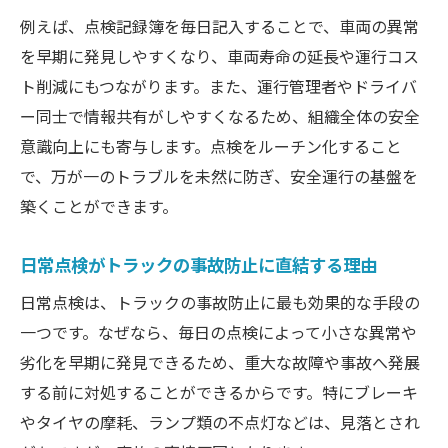
頼感
例えば、点検記録簿を毎日記入することで、車両の異常
トラック日常点検表活用で漏れを防ぐ管理
を早期に発見しやすくなり、車両寿命の延長や運行コス
術
ト削減にもつながります。また、運行管理者やドライバ
目視と計器で押さえたい点検ポイント集
ー同士で情報共有がしやすくなるため、組織全体の安全
トラック点検で目視すべき主な確認ポイン
意識向上にも寄与します。点検をルーチン化すること
ト
で、万が一のトラブルを未然に防ぎ、安全運行の基盤を
計器確認によるトラック点検の基本的な手
築くことができます。
順
日常点検がトラックの事故防止に直結する理由
トラック点検項目を効率よくチェックする
方法
日常点検は、トラックの事故防止に最も効果的な手段の
トラックのタイヤ点検や液量管理の実践法
一つです。なぜなら、毎日の点検によって小さな異常や
劣化を早期に発見できるため、重大な故障や事故へ発展
トラック日常点検マニュアルを活用した流
する前に対処することができるからです。特にブレーキ
れ
やタイヤの摩耗、ランプ類の不点灯などは、見落とされ
点検記録簿を活用したトラック管理術