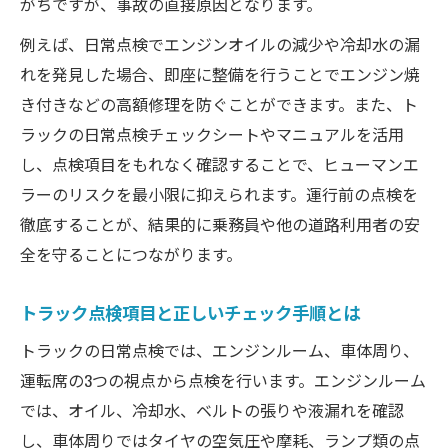
がちですが、事故の直接原因となります。
トラック点検記録簿の正しい記入方法を理
解する
例えば、日常点検でエンジンオイルの減少や冷却水の漏
れを発見した場合、即座に整備を行うことでエンジン焼
点検記録簿保存でトラック管理を徹底強化
き付きなどの高額修理を防ぐことができます。また、ト
トラック点検記録で法令遵守とリスク管理
ラックの日常点検チェックシートやマニュアルを活用
を実現
し、点検項目をもれなく確認することで、ヒューマンエ
トラック管理に役立つ点検整備記録簿の活
ラーのリスクを最小限に抑えられます。運行前の点検を
用法
徹底することが、結果的に乗務員や他の道路利用者の安
点検記録を日常管理に活かすトラックの工
全を守ることにつながります。
夫例
トラック点検の法令義務と実務対応のコツ
トラック点検項目と正しいチェック手順とは
トラック点検の法令義務と実務対応の基本
トラックの日常点検では、エンジンルーム、車体周り、
知識
運転席の3つの視点から点検を行います。エンジンルーム
トラック点検義務を満たすための実践ポイ
では、オイル、冷却水、ベルトの張りや液漏れを確認
ント
し、車体周りではタイヤの空気圧や摩耗、ランプ類の点