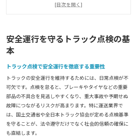
理由
トラック点検項目と正しいチェック手順と
は
トラックの点検義務に対応するポイント整
安全運行を守るトラック点検の基
理
本
トラック点検で事故リスク低減を実現する
方法
トラック点検で安全運行を徹底する重要性
トラック日常点検は毎日なぜ必要か考える
トラックの安全運行を維持するためには、日常点検が不
トラックの日常点検を毎日実施すべき理由
可欠です。点検を怠ると、ブレーキやタイヤなどの重要
日常点検の習慣化がトラック運行に与える
部品の不具合を見逃しやすくなり、重大事故や予期せぬ
効果
故障につながるリスクが高まります。特に運送業界で
トラック点検義務と毎日の安全確保の関係
は、国土交通省や全日本トラック協会が定める点検基準
性
を守ることが、法令遵守だけでなく社会的信頼の確保に
トラック点検を毎日行うことで得られる信
も直結します。