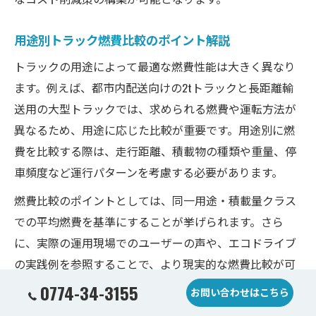
用途別トラック燃費比較のポイント解説
トラックの用途によって最適な燃費性能は大きく異なり
ます。例えば、都市内配送向けの2tトラックと長距離輸
送用の大型トラックでは、求められる燃費や運転方法が
異なるため、用途に応じた比較が重要です。用途別に燃
費を比較する際は、走行距離、積載物の種類や重量、停
車頻度など運行パターンを考慮する必要があります。
燃費比較のポイントとしては、同一用途・積載量クラス
での平均燃費を基準にすることが挙げられます。さら
に、実際の運用現場でのユーザーの声や、エコドライブ
の実践例を参照することで、より現実的な燃費比較が可
能です。燃費悪化の原因を把握し、運用方法を見直すこ
0774-34-3155
お問い合わせはこちら
ともコスト削減に直結します。