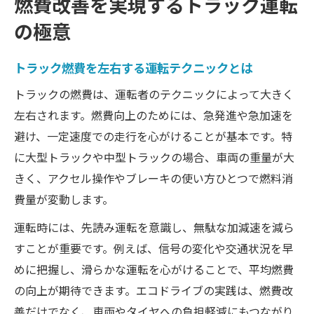
燃費改善を実現するトラック運転
トラック燃費に影響する運転習慣を見直す
の極意
実践しやすいトラック燃費向上テクニック
日常点検でトラック燃費を維持するポイン
トラック燃費を左右する運転テクニックとは
ト
トラックの燃費は、運転者のテクニックによって大きく
タイヤ空気圧調整が燃費向上に与える効果
左右されます。燃費向上のためには、急発進や急加速を
アイドリングストップで燃費削減を実現す
避け、一定速度での走行を心がけることが基本です。特
る
に大型トラックや中型トラックの場合、車両の重量が大
トラック燃費管理に役立つ記録と分析方法
きく、アクセル操作やブレーキの使い方ひとつで燃料消
燃費向上グッズの選び方と効果的な活用術
費量が変動します。
燃費悪化を防ぐための管理ポイント紹介
運転時には、先読み運転を意識し、無駄な加減速を減ら
トラック燃費が悪い原因と点検のコツ
すことが重要です。例えば、信号の変化や交通状況を早
定期メンテナンスで燃費悪化を未然に防ぐ
めに把握し、滑らかな運転を心がけることで、平均燃費
燃費推移を把握するためのチェック方法
の向上が期待できます。エコドライブの実践は、燃費改
善だけでなく、車両やタイヤへの負担軽減にもつながり
中型トラック燃費平均から見る改善策