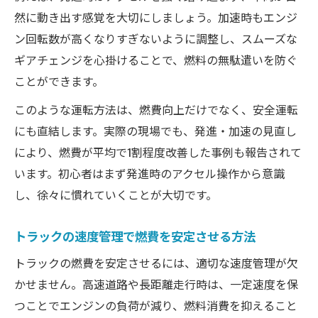
然に動き出す感覚を大切にしましょう。加速時もエンジ
トラック燃費が伸び悩む原因と解決策
ン回転数が高くなりすぎないように調整し、スムーズな
トラック燃費が悪化する主な原因を解説
ギアチェンジを心掛けることで、燃料の無駄遣いを防ぐ
トラック燃費推移を改善する具体的対策
ことができます。
走行距離と積載量が燃費に及ぼす影響
このような運転方法は、燃費向上だけでなく、安全運転
燃費悪化を招く運転ミスと予防策紹介
にも直結します。実際の現場でも、発進・加速の見直し
定期点検がトラック燃費改善に不可欠な理
により、燃費が平均で1割程度改善した事例も報告されて
由
います。初心者はまず発進時のアクセル操作から意識
し、徐々に慣れていくことが大切です。
トラックの速度管理で燃費を安定させる方法
トラックの燃費を安定させるには、適切な速度管理が欠
かせません。高速道路や長距離走行時は、一定速度を保
つことでエンジンの負荷が減り、燃料消費を抑えること