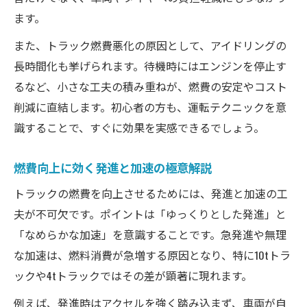
ます。
燃料種類ごとのトラック燃費管理の注意点
また、トラック燃費悪化の原因として、アイドリングの
エコ運転で叶う業務効率化と燃費節約
長時間化も挙げられます。待機時にはエンジンを停止す
トラックエコ運転が燃費に与えるメリット
るなど、小さな工夫の積み重ねが、燃費の安定やコスト
効率化と燃費節約を両立する運転術解説
削減に直結します。初心者の方も、運転テクニックを意
トラック燃費節約に直結する業務見直し術
識することで、すぐに効果を実感できるでしょう。
エコドライブ教育で燃費効果を高める方法
燃費管理で業務負担を軽減する具体策
燃費向上に効く発進と加速の極意解説
中型から大型までトラック燃費比較術
トラックの燃費を向上させるためには、発進と加速の工
中型トラック燃費と大型の違いを把握する
夫が不可欠です。ポイントは「ゆっくりとした発進」と
トラック燃費一覧で実燃費傾向を分析
「なめらかな加速」を意識することです。急発進や無理
な加速は、燃料消費が急増する原因となり、特に10tトラ
用途別トラック燃費比較のポイント解説
ックや4tトラックではその差が顕著に現れます。
燃費計算で分かる最適なトラック選び
4tトラック燃費を比較する際の注意点
例えば、発進時はアクセルを強く踏み込まず、車両が自