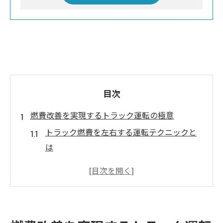
目次
燃費改善を実現するトラック運転の極意
トラック燃費を左右する運転テクニックと
は
燃費向上に効く発進と加速の極意解説
トラックの速度管理で燃費を安定させる方
法
燃費向上に役立つ積載量と荷重の考え方