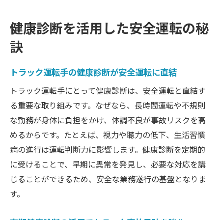
役割
健康診断を活用した安全運転の秘
トラック協会提供の健康診断サービスを解
訣
説
健康診断の内容や申込方法のポイント
トラック運転手の健康診断が安全運転に直結
京都府で利用できる身体検査の支援制度
トラック運転手にとって健康診断は、安全運転と直結す
健康診断制度の違いとトラック運転手の選
る重要な取り組みです。なぜなら、長時間運転や不規則
択肢
な勤務が身体に負担をかけ、体調不良が事故リスクを高
トラック運転手が活用できる補助制度の探
めるからです。たとえば、視力や聴力の低下、生活習慣
し方
病の進行は運転判断力に影響します。健康診断を定期的
トラック運転手の安全を守る管理体制とは
に受けることで、早期に異常を発見し、必要な対応を講
トラック運転手の安全管理体制と健康管理
じることができるため、安全な業務遂行の基盤となりま
の重要性
す。
身体検査と連動した事故防止策の取り組み