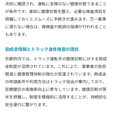
術
点的に確認され、運転に支障のない健康状態であること
が条件です。事前に健康状態を整え、必要な検査項目を
健康診断を有効活用するための心構え
把握しておくとスムーズに手続きが進みます。万一基準
日常業務に役立つ健康維持のコツ
に満たない場合は、再検査や医師の指導が行われること
トラック運転手の健康維持と身体検査の関
もあります。
係性
健康診断後の日常管理で事故予防を図る方
助成金情報とトラック身体検査の現状
法
京都府内では、トラック運転手の健康診断に対する助成
運転業務に活かせる健康習慣の身につけ方
金制度が活用されています。これにより、事業者の負担
トラック業務中にもできる簡単健康対策
軽減と健康管理体制の強化が促進されています。助成金
身体検査結果を日常生活に生かす実践例
の申請条件や利用方法はトラック協会が案内しており、
トラック運転手同士の健康情報共有の重要
定期健診の実施率向上に寄与しています。健康診断の現
性
状を把握し、制度を積極的に活用することが、持続的な
京都府で知っておきたい健康診断制度
安全運行に繋がります。
京都府の健康診断制度とトラック運転手の