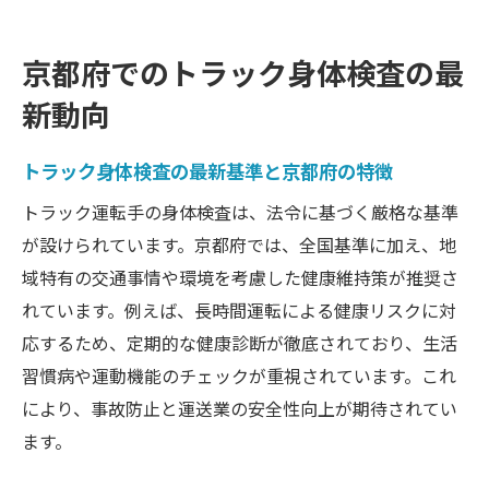
身体検査の頻度と重要ポイントを解説
大型免許取得時の身体検査の留意点
京都府でのトラック身体検査の最
助成金情報とトラック身体検査の現状
新動向
健康診断を活用した安全運転の秘訣
トラック運転手の健康診断が安全運転に直
トラック身体検査の最新基準と京都府の特徴
結
トラック運転手の身体検査は、法令に基づく厳格な基準
定期健康診断の活用でトラック事故予防を
が設けられています。京都府では、全国基準に加え、地
強化
域特有の交通事情や環境を考慮した健康維持策が推奨さ
身体検査結果を日常運転へどう生かすか
れています。例えば、長時間運転による健康リスクに対
トラック協会が推進する健康管理のポイン
応するため、定期的な健康診断が徹底されており、生活
ト
習慣病や運動機能のチェックが重視されています。これ
健康診断の頻度と事故防止の相関を検証
により、事故防止と運送業の安全性向上が期待されてい
ます。
トラック運転手の自己管理が安全運転を支
える