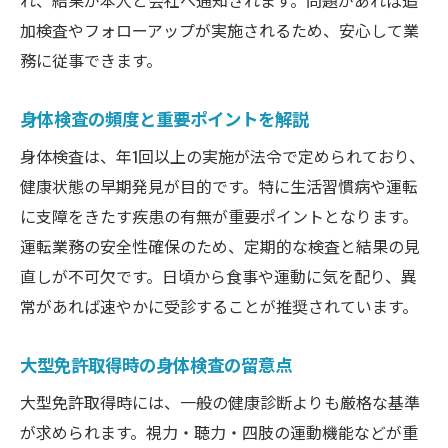
れ、結果が本人と会社へ通知されます。問題があれば追
健康診断費用を助成金で賢く抑えるコツ
加検査やフォローアップが実施されるため、安心して業
身体検査と大型免許取得の補助制度の活用
務に従事できます。
例
トラック運転手が申請しやすい助成金の流
身体検査の頻度と重要ポイントを解説
れ
身体検査は、年1回以上の実施が法令で定められており、
助成金活用でトラック身体検査の負担を軽
健康状態の早期発見が目的です。特に生活習慣病や運転
減
に支障をきたす疾患の有無が重要ポイントとなります。
身体検査ならではの注意点と実践法
運転業務の安全性確保のため、定期的な検査と結果の見
トラック身体検査で見落としがちな注意点
直しが不可欠です。日頃から食事や運動に気を配り、異
健康診断で異常が出た場合の対処法を解説
常があれば速やかに受診することが推奨されています。
トラック運転手が実践する身体検査の準備
法
大型免許取得時の身体検査の留意点
身体検査後の再検査や指導のポイント
大型免許取得時には、一般の健康診断よりも厳格な基準
トラック業務と身体検査のタイミング調整
が求められます。視力・聴力・四肢の運動機能などが重