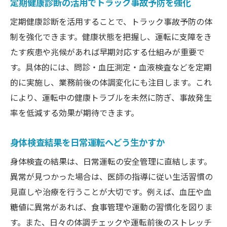
健康診断結果を活かした職場環境づくり
定期健康診断の活用でトラック事故予防を強化
トラック運転手同士で支える安全体制の工
定期健康診断を活用することで、トラック事故予防の体
夫
制を強化できます。健康状態を把握し、運転に支障をき
管理体制の強化で健康起因事故を減らす方
たす疾患や兆候があれば早期対応する仕組みが重要で
法
す。具体的には、問診・血圧測定・血液検査などを定期
的に実施し、業務前後の体調変化にも注目します。これ
トラック業界全体での安全推進事例を紹介
により、運転中の健康トラブルを未然に防ぎ、事故発生
率を低減する効果が期待できます。
身体検査結果を日常運転へどう生かすか
身体検査の結果は、日常運転の安全管理に直結します。
異常が見つかった場合は、医師の指導に従い生活習慣の
見直しや治療を行うことが大切です。例えば、血圧や血
糖値に異常があれば、食事管理や運動の習慣化を図りま
す。また、日々の体調チェックや運転前後のストレッチ