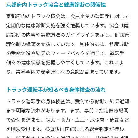
京都府内トラック協会と健康診断の関係性
トラック運転業に欠かせない健康管理術
京都府内のトラック協会は、会員企業の運転手に対して
トラック運転手の日常健康管理と身体検査
定期的な健康診断実施を強く推奨しています。協会は健
の連携
康診断の内容や実施方法のガイドラインを示し、健康管
健康管理術で長時間運転のリスクを低減
理体制の構築を支援しています。具体的には、健康診断
トラック運転手が選ぶべき健康維持の方法
の受診促進や結果のフィードバックを通じて、運転手
運転業務と健康診断の両立を図るコツ
個々の健康状態を把握しやすくしています。これによ
身体検査後の健康管理フォローアップ法
り、業界全体で安全運行への意識が高まっています。
トラック運転業のための健康情報の集め方
トラック運転手が知るべき身体検査の流れ
助成金情報を活かす身体検査のポイント
トラック運転手必見の助成金と身体検査活
トラック運転手の身体検査は、受付から診断、結果通知
用法
まで明確な流れがあります。まず、事前に指定医療機関
京都府トラック協会の助成金最新情報を紹
で受付を済ませ、視力・聴力・血圧・尿検査・問診など
介
を順次受けます。検査後は医師による総合判定が行わ