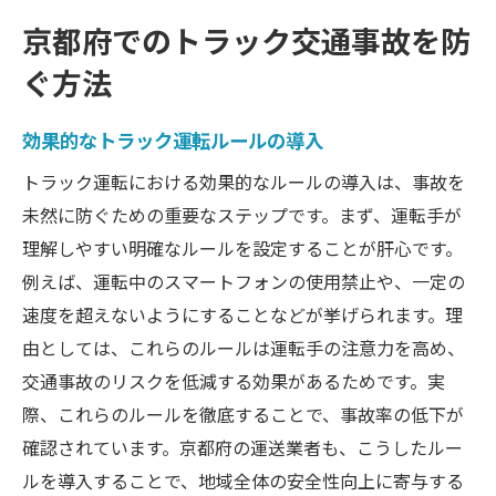
地域住民との連携で事故を減少
京都府でのトラック交通事故を防
トラック事故防止のための京都府対策
ぐ方法
京都府の事故防止に向けた取り組み
企業の安全管理強化策を紹介
効果的なトラック運転ルールの導入
トラック安全運転のための新しい指針
トラック運転における効果的なルールの導入は、事故を
事故予防に役立つ最新技術の活用
未然に防ぐための重要なステップです。まず、運転手が
京都府独自の交通安全活動を分析
理解しやすい明確なルールを設定することが肝心です。
例えば、運転中のスマートフォンの使用禁止や、一定の
地域協力による交通安全の推進
速度を超えないようにすることなどが挙げられます。理
京都府におけるトラック事故の現状と対策
由としては、これらのルールは運転手の注意力を高め、
京都府でのトラック事故の統計分析
交通事故のリスクを低減する効果があるためです。実
事故原因の徹底調査と解決策
際、これらのルールを徹底することで、事故率の低下が
京都府での事故防止対策の評価
確認されています。京都府の運送業者も、こうしたルー
他地域との比較で見る京都府の現状
ルを導入することで、地域全体の安全性向上に寄与する