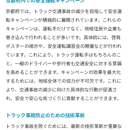
京都府内での安全運転キャンペーン
トラック運転手教育の最新トレンド
京都府では、トラック交通事故の減少を目指して安全運
予防的メンテナンスの重要性と効果
転キャンペーンが積極的に展開されています。これらの
事故対策における最新技術の応用
キャンペーンは、運転手だけでなく、地域住民や企業も
巻き込んで行われることが多いです。具体的には、啓発
地域住民向け安全啓発活動の実施
ポスターの掲示や、安全運転講習会の開催などが行われ
京都府でトラック事故のリスクを軽減する方法
ています。これにより、トラック運転手はもちろんのこ
運転手の安全意識向上を目指す
と、一般のドライバーや歩行者も交通安全に対する意識
トラック事故リスク軽減の具体例
を高めることができます。キャンペーンの効果を最大化
京都府での安全運転指導の実際
するためには、地域全体での協力が不可欠です。これに
事故防止に役立つ最新ツールの紹介
より、交通事故の減少に向けた具体的な行動が促進さ
地域による事故予防策の共有
れ、安全で安心な街づくりに貢献することができます。
トラック事故リスク管理の新戦略
トラック事故防止のための技術革新
トラック事故を防ぐためには、最新の技術革新が重要な