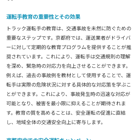
京都府での応急処置とその手順
トラック事故後の安全確保方法
運転手教育の重要性とその効果
緊急時連絡体制の整備と活用
トラック運転手の教育は、交通事故を未然に防ぐための
トラック交通事故を減らすための京都府の取り
重要なステップです。京都府では、運送業者がドライバ
組み
ーに対して定期的な教育プログラムを提供することが推
事故減少を目指す教育プログラム
奨されています。これにより、運転手は交通規則の理解
トラック運転手への支援策を紹介
を深め、緊急時の対応力を向上させることができます。
京都府での事故防止イベントの開催
例えば、過去の事故例を教材として使用することで、運
転手は実際の危険状況に対する具体的な対応策を学ぶこ
効果的な事故報告システムの構築
とができます。これにより、事故発生時の迅速な対応が
持続可能な交通環境整備の推進
可能となり、被害を最小限に抑えることが期待されま
地域社会との協力で事故を防ぐ
す。教育の質を高めることは、安全運転の促進に直結
トラック事故に対する京都府の最新対策
し、地域全体の交通安全向上に寄与します。
京都府の最新交通安全施策を解説
事故予防に有効な技術革新の現状