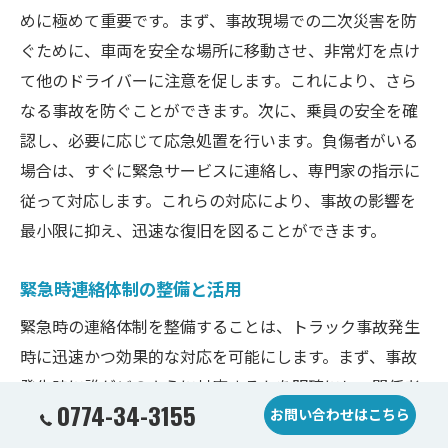
めに極めて重要です。まず、事故現場での二次災害を防
ぐために、車両を安全な場所に移動させ、非常灯を点け
て他のドライバーに注意を促します。これにより、さら
なる事故を防ぐことができます。次に、乗員の安全を確
認し、必要に応じて応急処置を行います。負傷者がいる
場合は、すぐに緊急サービスに連絡し、専門家の指示に
従って対応します。これらの対応により、事故の影響を
最小限に抑え、迅速な復旧を図ることができます。
緊急時連絡体制の整備と活用
緊急時の連絡体制を整備することは、トラック事故発生
時に迅速かつ効果的な対応を可能にします。まず、事故
発生時に誰がどのように対応するかを明確にし、関係者
0774-34-3155
お問い合わせはこちら
全員がその手順を理解していることが重要です。例え
ば、事故現場からの初期報告を迅速に行うための連絡先