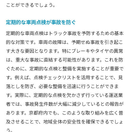
事故防止に向けた具体的なアクション
ことができるでしょう。
トラック事故の減少に貢献する施策
定期的な車両点検が事故を防ぐ
トラック事故を防ぐための京都府の手法
定期的な車両点検はトラック事故を予防するための基本
トラック運行管理の最新手法
的な対策です。車両の故障は、予期せぬ事故を引き起こ
京都府内での安全運転教育の実施
す大きな要因となります。特にブレーキやタイヤの異常
地域密着型の安全対策の展開
は、重大な事故に直結する可能性があります。これを防
トラック事故の未然防止策を考える
ぐために、定期的な点検と整備を実施することが重要で
最新テクノロジーの導入状況
す。例えば、点検チェックリストを活用することで、見
京都府による安全基準の向上
落としを防ぎ、必要な整備を迅速に行うことができま
京都府でのトラック事故時の緊急対応法
す。実際に、定期的な点検を欠かさず行っている運送業
事故発生時の迅速な対応法の概要
者では、事故発生件数が大幅に減少しているとの報告が
あります。京都府内でも、このような取り組みを広く普
緊急時に備えた準備とそのポイント
及させることで、地域全体の安全性を確保できるでしょ
事故後の対応で知っておくべきこと
う。