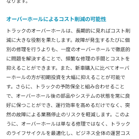
なります。
ポイント
オーバーホールによるコスト削減の可能性
部品交換と修理の効果的な組み合わせ
オーバーホールプロセスにおける技術者の
トラックのオーバーホールは、長期的に見ればコスト削
役割
減に大きな役割を果たします。故障が発生するたびに個
別の修理を行うよりも、一度のオーバーホールで徹底的
オーバーホール後の性能テストと確認方法
に問題を解決することで、頻繁な修理の手間とコストを
最大限の機能を引き出すためのチームワー
抑えることができます。また、新車購入に比べてオーバ
ク
ーホールの方が初期投資を大幅に抑えることが可能で
信頼性を高めるトラックオーバーホールの技術
す。さらに、トラックの予防保全と組み合わせること
と手法
で、オーバーホール後の部品やシステムの状態を常に良
最新技術を取り入れたオーバーホール方法
好に保つことができ、運行効率を高めるだけでなく、突
トラックオーバーホールにおける専門技術
然の故障による業務停止のリスクを軽減します。このよ
者の重要性
うに、オーバーホールは単なる修理ではなく、トラック
信頼性向上のための部品選定ガイド
のライフサイクルを最適化し、ビジネス全体の運営コス