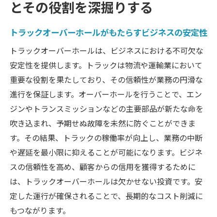
とその役割を深掘りする
耐久性を支えるトラックオーバーホールの
技術
トラックオーバーホールがもたらすビジネスの安定性
ビジネスにおけるトラックオーバーホール
トラックオーバーホールは、ビジネスにおける不可欠な
の位置づけ
安定性を提供します。トラックは物流や運輸業において
トラックの耐久性を取り戻すためのオーバーホ
重要な役割を果たしており、その信頼性が業務の円滑な
ール戦略
進行を保証します。オーバーホールを行うことで、エン
耐久性強化のためのオーバーホール計画
ジンやトランスミッションなどの主要部品が新たな命を
トラックコンポーネントごとのオーバーホ
吹き込まれ、予期せぬ故障を未然に防ぐことができま
ール必要性
す。その結果、トラックの稼働率が向上し、業務の中断
長期的視点で考えるオーバーホール戦略
や遅延を最小限に抑えることが可能になります。ビジネ
オーバーホールにおける最新技術の活用
スの信頼性を高め、顧客からの信用を獲得するために
トラックオーバーホールにおける環境配慮
は、トラックオーバーホールは欠かせない投資です。安
の重要性
定した運行が確保されることで、長期的なコスト削減に
もつながります。
オーバーホール後のトラック性能評価