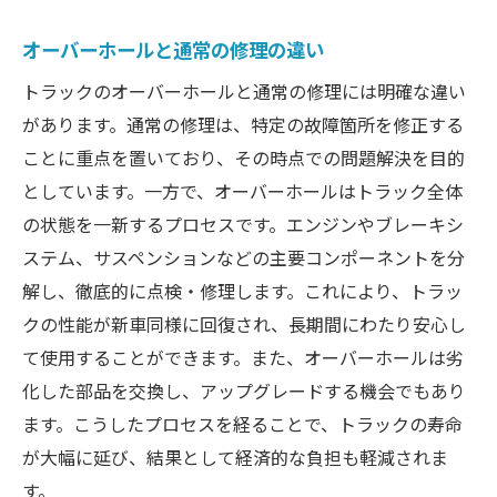
トラックオーバーホールでビジネスの信頼性を
オーバーホールと通常の修理の違い
向上させる方法
トラックのオーバーホールと通常の修理には明確な違い
信頼性を高めるトラックメンテナンスの重
があります。通常の修理は、特定の故障箇所を修正する
要性
ことに重点を置いており、その時点での問題解決を目的
オーバーホールがビジネスに与える信頼の
としています。一方で、オーバーホールはトラック全体
影響
の状態を一新するプロセスです。エンジンやブレーキシ
顧客満足度向上に繋がるトラックオーバー
ステム、サスペンションなどの主要コンポーネントを分
ホール
解し、徹底的に点検・修理します。これにより、トラッ
トラックオーバーホールによるビジネスイ
クの性能が新車同様に回復され、長期間にわたり安心し
メージの強化
て使用することができます。また、オーバーホールは劣
信頼性を保つための日常的なトラック管理
化した部品を交換し、アップグレードする機会でもあり
オーバーホール後のトラブル予防策
ます。こうしたプロセスを経ることで、トラックの寿命
トラックのオーバーホールがもたらす長期的な
が大幅に延び、結果として経済的な負担も軽減されま
利益とは
す。