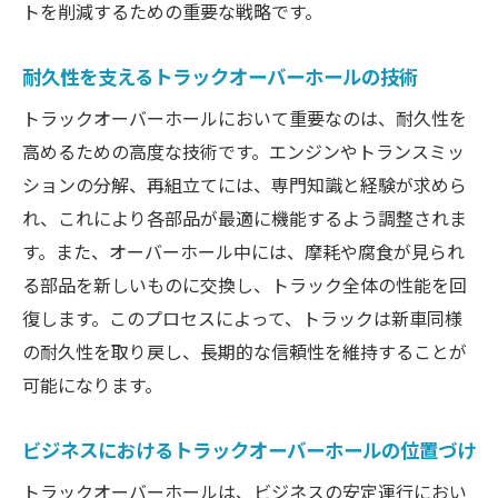
オーバーホールのための革新的なツールの
トを削減するための重要な戦略です。
活用
耐久性を支えるトラックオーバーホールの技術
トラックオーバーホールにおける精密な作
業手法
トラックオーバーホールにおいて重要なのは、耐久性を
トラブルシューティングのための診断技術
高めるための高度な技術です。エンジンやトランスミッ
ションの分解、再組立てには、専門知識と経験が求めら
トラックの性能を維持するためのオーバーホー
れ、これにより各部品が最適に機能するよう調整されま
ルの具体的ステップ
す。また、オーバーホール中には、摩耗や腐食が見られ
初期診断から始まるオーバーホールステッ
る部品を新しいものに交換し、トラック全体の性能を回
プ
復します。このプロセスによって、トラックは新車同様
部品の検査と交換プロセス
の耐久性を取り戻し、長期的な信頼性を維持することが
オーバーホール後の性能試験手順
可能になります。
予防保守としてのオーバーホール活用法
オーバーホール計画における時間管理
ビジネスにおけるトラックオーバーホールの位置づけ
トラックの性能を維持するための定期的な
トラックオーバーホールは、ビジネスの安定運行におい