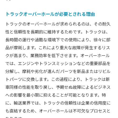
コスト削減に直結するオーバーホールの恩
トラックオーバーホールが必要とされる理由
恵
長期的視点で考えるトラックメンテナンス
トラックのオーバーホールが求められるのは、その耐久
性と信頼性を長期的に維持するためです。トラックは、
ビジネスの競争力を高めるオーバーホール
長時間の運行や過酷な環境下での使用により、徐々に部
オーバーホールが導くトラックの耐用年数
品が摩耗します。これにより重大な故障が発生するリス
延長
クが高まり、業務効率を低下させます。オーバーホール
環境に優しいトラックオーバーホールの可
では、エンジンやトランスミッションなどの重要部品を
能性
分解し、摩耗や劣化が進んだパーツを新品またはリビル
持続的な成長を支えるトラックのオーバー
トパーツに交換します。この過程により、トラックは新
ホール
車同様の性能を取り戻し、予期せぬ故障によるビジネス
トラックオーバーホールのプロセスで最大限の
への影響を最小限に抑えることが可能となります。特
機能を引き出す
に、輸送業界では、トラックの信頼性は企業の信用度に
オーバーホールの計画と準備のステップ
も直結するため、オーバーホールは不可欠なプロセスと
トラックオーバーホールの重要なチェック