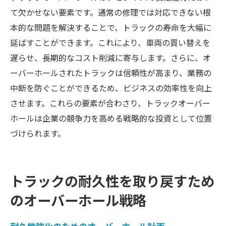
見直し
て欠かせない要素です。通常の修理では対応できない根
トラックオーバーホールで耐久性を再生しビジ
本的な問題を解決することで、トラックの寿命を大幅に
ネスを強化する
延ばすことができます。これにより、車両の買い替えを
耐久性強化によるビジネスの安定化
遅らせ、長期的なコスト削減に寄与します。さらに、オ
ーバーホールされたトラックは信頼性が高まり、業務の
オーバーホールがもたらす企業価値の向上
中断を防ぐことができるため、ビジネスの効率性を向上
トラックの寿命延長とビジネス成長の関係
させます。これらの要素が合わさり、トラックオーバー
オーバーホール技術による効率的な運用
ホールは企業の競争力を高める戦略的な投資として位置
信頼性向上でビジネスパートナーシップを
づけられます。
強化
持続可能なトラック運用のためのオーバー
ホール
トラックの耐久性を取り戻すため
のオーバーホール戦略